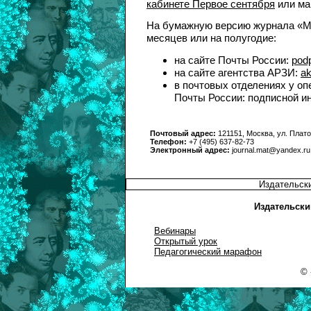
кабинете Первое сентября
или ма
На бумажную версию журнала «Ма
месяцев или на полугодие:
на сайте Почты России:
pod
на сайте агентства АРЗИ:
ak
в почтовых отделениях у оп
Почты России: подписной и
Почтовый адрес:
121151, Москва, ул. Плато
Телефон:
+7 (495) 637-82-73
Электронный адрес:
journal.mat@yandex.ru
Издательск
Издательски
Вебинары
Открытый урок
Педагогический марафон
© 