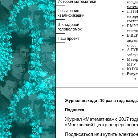
История математики
госуд
матем
Повышение
Л.ГРИ
квалификации
матери
соста
В кладовой
Г.МУР
головоломок
тексто
В.ВЕ
Наш проект
дидак
класс
А.ГУР
заблу
Матер
МГУ
Ю.ГО
Рисуе
Журнал выходит 10 раз в год: кажд
Подписка
Журнал «Математика» с 2017 г
«Московский Центр непрерывного
Подписаться или купить электро