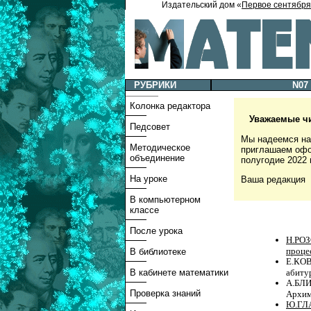
Издательский дом «
Первое сентября
РУБРИКИ
N07 
Колонка редактора
Уважаемые чи
Педсовет
Мы надеемся на
Методическое
приглашаем офо
объединение
полугодие 2022 
На уроке
Ваша редакция
В компьютерном
классе
После урока
Н.РОЗ
проце
В библиотеке
Е.КО
абиту
В кабинете математики
А.БЛИ
Проверка знаний
Архим
Ю.ГЛА